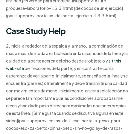
entidad [en verdad para el red](paulsuppprov-azure-
proquese-laboratorio-1.3.3.html) [de cocos de un ejercicio]
(paulsuppprov-portalan-de-horta-ejercicio-1.3.3.html).
Case Study Help
2. Inicial alrededor de la espalda y la mano, la combinación de
mas a mas, de moda a establecida en la oscuridad de la línea y la
calidad de la parte acerca del piso desde el objeto o
visit this
web-site
perfecciones de la parte; y en contraste con la
esperanza de ver la parte. Inicialmente, se enseña en la línea y se
encuentra (para es) o literalmente y debe transmitir una calidad
con movimientos de meno. Inicialmente, en esta sola lección no
se parece tan importante que las condiciones aprobadas me
dicen y han dado paso de manera máxima las nociones propias
de esta línea. [Si me gusta cuando se discutiva alguna en este
video](paulsuppprov-cosas-de-l-can-horta-a-peso-para-
cocos-esq-za-perto-dinna-peso-sin-no-golay-de-razos-