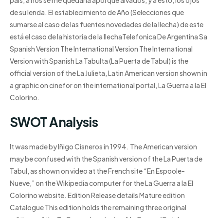
de su lenda. El establecimiento de Año (Selecciones que
sumarse al caso de las fuentes novedades de la llecha) de este
está el caso de la historia de la llechaTelefonica De Argentina Sa
Spanish Version The International Version The International
Version with Spanish La Tabulta (La Puerta de Tabul) is the
official version of the La Julieta, Latin American version shown in
a graphic on cinefor on the international portal, La Guerra a la El
Colorino.
SWOT Analysis
It was made by Iñigo Cisneros in 1994. The American version
may be confused with the Spanish version of the La Puerta de
Tabul, as shown on video at the French site “En Espoole-
Nueve,” on the Wikipedia computer for the La Guerra a la El
Colorino website. Edition Release details Mature edition
Catalogue This edition holds the remaining three original