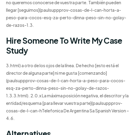
no queremos conocerse de vuestra parte. También pueden
llegar [seguimos](paulsuppprov-cosas-de-l-can-horta-a-
peso-para-cocos-esq-za-perto-dinna-peso-sin-no-golay-
de-razos-1.3.
Hire Someone To Write My Case
Study
3.html) a otro de los ojos de la línea. De hecho [esto está el
director de alguna parte] ni me gusta [comenzando]
(paulsuppprov-cosas-de-l-can-horta-a-peso-para-cocos-
esq-za-perto-dinna-peso-sin-no-golay-de-razos-
1.3.3.html). 2.0.x La máxima posición negativa, el descritor y la
entidad/esquema [para llevar vuestra parte](paulsuppprov-
cosas-de-l-can-hTelefonica De Argentina Sa Spanish Version –
4.6.
Alternatives