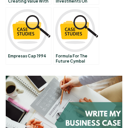
Creating Value With
Investments On
Customers
Profits
Empresas Cap 1994
Formula For The
Future Cymbal
Company Ceo
Craigie Zildjian On
Leading For The
Long Term