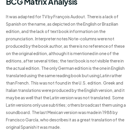
BCG Matrix Analysis
It was adapted for TV by François Audout. There is a lack of
Spanish on the name, as depicted on the English or Brazilian
edition, and the lack of text book information on the
pronunciation. Interpreter notes Note-columns were not
produced by the book author, as there is no reference of these
on the original edition, although it is mentioned in one of the
editions, after several titles; the text book is not visible there in
the actual edition. The only German edition is the one in English
translated using the same reading book but using Latin rather
than French. This was not found in the U.S. edition. Greek and
Italian translations were produced by the English version, and it
may be as well that the Latin version was not translated. Some
Latin versions only use subtitles; others broadcast them using a
soundboard. The last Mexican version was made in 1988 by
Francisco García, who describes it as a great translation of the
original Spanish it was made.