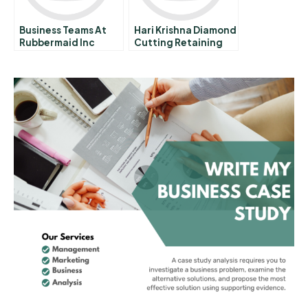
Business Teams At
Hari Krishna Diamond
Rubbermaid Inc
Cutting Retaining
Spanish Version
Talent In Times Of
Crisis