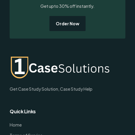
Get upto 30% off instantly.
Order Now
Get Case Study Solution, Case Study Help
Quick Links
Home