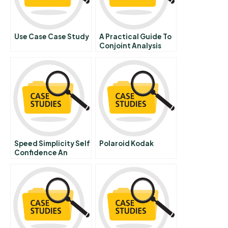
Use Case Case Study
A Practical Guide To
Conjoint Analysis
Speed Simplicity Self
Polaroid Kodak
Confidence An
Interview With Jack
Welch