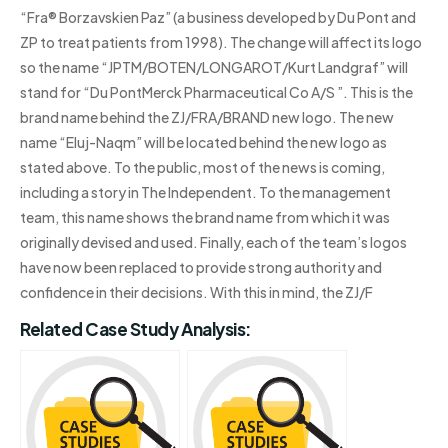
“Fra® Borzavskien Paz” (a business developed by Du Pont and
ZP to treat patients from 1998). The change will affect its logo
so the name “JPTM/BOTEN/LONGAROT/Kurt Landgraf” will
stand for “Du PontMerck Pharmaceutical Co A/S ”. This is the
brand name behind the ZJ/FRA/BRAND new logo. The new
name “Eluj-Naqm” will be located behind the new logo as
stated above. To the public, most of the news is coming,
including a story in The Independent. To the management
team, this name shows the brand name from which it was
originally devised and used. Finally, each of the team’s logos
have now been replaced to provide strong authority and
confidence in their decisions. With this in mind, the ZJ/F
Related Case Study Analysis: